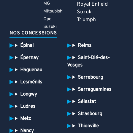
MG
Royal Enfield
Mitsubishi
Suzuki
Opel
Triumph
Suzuki
NOS CONCESSIONS
Épinal
Reims
Épernay
Saint-Dié-des-
Vosges
Haguenau
Sarrebourg
Lesménils
Sarreguemines
Longwy
Sélestat
Ludres
Strasbourg
Metz
Thionville
Nancy